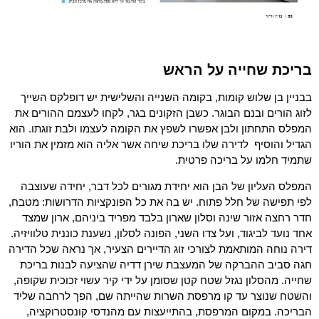
בריכת שחייה על הראש
בבניין בן שלוש קומות, בקומה השנייה והשלישית יש דופלקס השייך
לזוג הורים ובנם הבוגר. כשבן הזקונים בגר, לקחו לעצמם ההורים את
המפלס התחתון ולבן אפשרו לשפץ את הקומה לעצמו ולבת זוגתו. הוא
הגדיל והוסיף לדירה שלו בריכת שיחה אשר אליה הוא מזמין את הוריו
שתמיד חלמו על בריכה פרטית.
המפלס העליון של הבן הוא יחידת מגורים לכל דבר, יחידה
שעוצבה
לפי תפישה של חלל פתוח. יש בה את כל הפונקציות הדרושות: מטבח,
חדר רחצה אזור שינה וסלון שארון בלבד מפריד ביניהם, ארון שמצד
אחד נועד לביגוד, ועל צדו השני, הפונה לסלון, נשענת כוננית טלוויזיה.
דירה נוחה המותאמת לצורכי זוג הדיירים הצעיר, אך נראה שכל הדירה
חגה סביב ההברקה של המעצבת שירן דדיה שהציעה לבנות בריכת
שחייה. מהסלון נגזל שטח קטן שסומן על ידי קיר עשוי זכוכית שקופה,
והשטח שנוצר עד קו מרפסת השרות שהייתה שם, הפך לרחבה שליד
הבריכה. במקום המרפסת, בהתייעצות עם מהנדסי קונסטרוקציה,