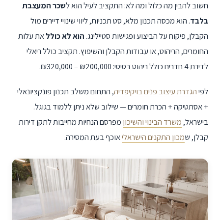
חשוב להבין מה כלול ומה לא: התקציב לעיל הוא ל
שכר המעצבת
בלבד
. הוא מכסה תכנון מלא, סט תכניות, ליווי שינויי דיירים מול
הקבלן, פיקוח על הביצוע ופגישות סטיילינג.
הוא לא כולל
את עלות
החומרים, הריהוט, או עבודות הקבלן והשיפוץ. תקציב כולל ריאלי
לדירת 4 חדרים כולל ריהוט בסיסי:
₪320,000 – ₪200,000
.
לפי
הגדרת עיצוב פנים בויקיפדיה
, התחום משלב תכנון פונקציונאלי
+ אסתטיקה + הכרת חומרים — שילוב שלא ניתן ללמוד בגוגל.
בישראל,
משרד הבינוי והשיכון
מפרסם הנחיות מחייבות לתקן דירות
קבלן, ש
מכון התקנים הישראלי
אוכף בעת המסירה.