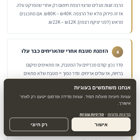
הרבה זוגות מגלים שרצוי רצפת חימום רק אחרי שהפרקט עלה.
אז זה פירוק מלא של הרצפה:
₪80K – ₪40K
. אם מתכננים
מראש (לפני יציקת רצפה):
₪22K – ₪12K
.
הזמנת מטבח אחרי שהאריחים כבר עלו
4
סדר נכון: קודם מכריזים על המטבח, אז מתאימים מיקום
ברזיות, אז עולים אריחים. סדר הפוך = מטבח שלא מתאים
בדיוק או אריחים שצריך לחתוך.
אנחנו משתמשים בעוגיות
עוגיות חיוניות פועלות תמיד. עוגיות מדידה ופרסום ייטענו רק לאחר
אישורך.
אי-תיאום עם ועד בית על שעות עבודה
5
מדיניות פרטיות
·
מדיניות עוגיות
חלק מהבניינים לא מאפשרים רעש אחרי 17:00 או בשבת/חג.
אישור
רק חיוני
אם הקבלן רגיל לעבוד שעות אחרות — תהיו אתם בעיה מול