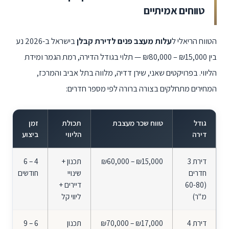
טווחים אמיתיים
הטווח הריאלי ל
עלות מעצב פנים לדירת קבלן
בישראל ב-2026 נע
בין
₪80,000 – ₪15,000
— תלוי בגודל הדירה, רמת הגמר ומידת
הליווי. בפרויקטים שאני, שירן דדיה, מלווה בתל אביב והמרכז,
המחירים מתחלקים בצורה ברורה לפי מספר חדרים:
גודל
טווח שכר מעצבת
תכולת
זמן
דירה
הליווי
ביצוע
דירת 3
₪60,000 – ₪15,000
תכנון +
6 – 4
חדרים
שינויי
חודשים
(60-80
דיירים +
מ"ר)
ליווי קל
דירת 4
₪70,000 – ₪17,000
תכנון
9 – 6