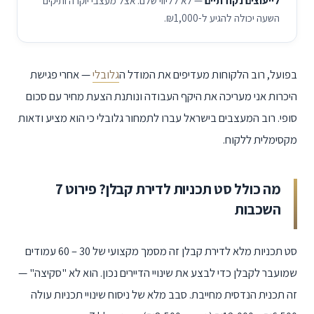
לייעוצים נקודתיים
— לא לליווי שלם. אצל מעצבי יוקרה ותיקים
השעה יכולה להגיע ל-₪1,000.
בפועל, רוב הלקוחות מעדיפים את המודל ה
גלובלי
— אחרי פגישת
היכרות אני מעריכה את היקף העבודה ונותנת הצעת מחיר עם סכום
סופי. רוב המעצבים בישראל עברו לתמחור גלובלי כי הוא מציע ודאות
מקסימלית ללקוח.
מה כולל סט תכניות לדירת קבלן? פירוט 7
השכבות
סט תכניות מלא לדירת קבלן זה מסמך מקצועי של
60 – 30
עמודים
שמועבר לקבלן כדי לבצע את שינויי הדיירים נכון. הוא לא "סקיצה" —
זה תכנית הנדסית מחייבת. סבב מלא של ניסוח שינויי תכניות עולה