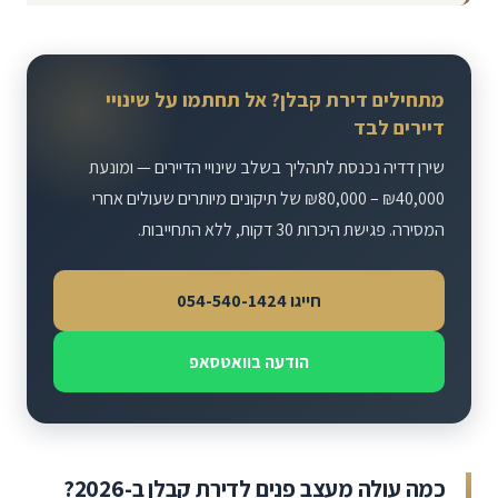
מתחילים דירת קבלן? אל תחתמו על שינויי
דיירים לבד
שירן דדיה נכנסת לתהליך בשלב שינויי הדיירים — ומונעת
₪80,000 – ₪40,000
של תיקונים מיותרים שעולים אחרי
המסירה. פגישת היכרות 30 דקות, ללא התחייבות.
חייגו 054-540-1424
הודעה בוואטסאפ
כמה עולה מעצב פנים לדירת קבלן ב-2026?