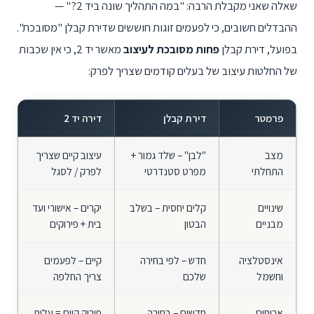
שאלה שאני מקבלת הרבה: "במה התהליך שונה ביד 2?" —
ההבדלים חשובים, כי לפעמים זוגות חוששים שדירת קבלן "מסובכת".
בפועל, דירת קבלן
פחות מסובכת לעיצוב
מאשר יד 2, כי אין שכבות
של החלטות עיצוב של בעלים קודמים שצריך לפרק:
פרמטר
דירת קבלן
דירה יד 2
מצב
"לבן" – שלד גמור +
עיצוב קיים שצריך
התחלתי
מפרט סטנדרטי
לפרק / לסגל
שינויים
קלים יחסית – בשלב
יקרים – אישורי ועד
מבניים
הבטון
בית + פירוקים
אינסטלציה
חדש – לפי בחירה
קיים – לפעמים
וחשמל
שלכם
צריך החלפה
אריחים
חדשים – בחירה
פירוק קיים = עלות