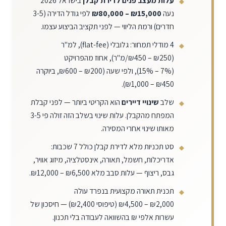
עלות מעצב פנים לדירת קבלן
בישראל 2026
נעה
₪80,000 – ₪15,000
לפי גודל הדירה (3-5
חדרים) ורמת הליווי — לפני תקציב הביצוע עצמו.
4 מודלי תמחור: גלובלי (flat-fee), למ"ר
(
₪450 – ₪250
/מ"ר), אחוז מהפרויקט
(
15% – 7%
), ולפי שעה (
₪600 – ₪200
, ביוקרה
).
₪1,000 – ₪450
שלב
שינויי דיירים
הוא הקריטי ביותר — לפני קבלת
המפתח מהקבלן. עלות שינוי בשלב הזה זולה פי 3-5
מאותו שינוי אחרי המסירה.
סט תכניות מלא לדירת קבלן כולל 7 שכבות:
אדריכלות, חשמל, תאורה, אינסטלציה, מיזוג אוויר,
גבס, ריצוף — עלות סבב מלא
₪12,000 – ₪6,500
.
תכנית תאורה מקצועית בנפרד עולה
₪4,500 – ₪2,000
(טיפוסי ₪2,400) — חיסכון של
עשרות אלפי ₪ בהשוואה לעבודה בלי תכנון.