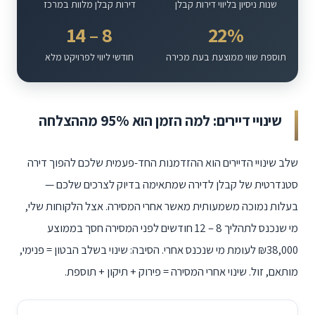
שנות ניסיון בליווי דירות קבלן
דירות קבלן מלוות במרכז
14 – 8
22%
תוספת שווי ממוצעת בעת מכירה
חודשי ליווי לפרויקט מלא
שינויי דיירים: למה הזמן הוא 95% מההצלחה
שלב שינויי הדיירים הוא ההזדמנות החד-פעמית שלכם להפוך דירה
סטנדרטית של קבלן לדירה שמתאימה בדיוק לצרכים שלכם —
בעלות נמוכה משמעותית מאשר אחרי המסירה. אצל הלקוחות שלי,
מי שנכנס לתהליך
12 – 8
חודשים לפני המסירה חסך בממוצע
₪38,000 לעומת מי שנכנס אחרי. הסיבה: שינוי בשלב הבטון = פנימי,
מותאם, זול. שינוי אחרי המסירה = פירוק + תיקון + תוספת.