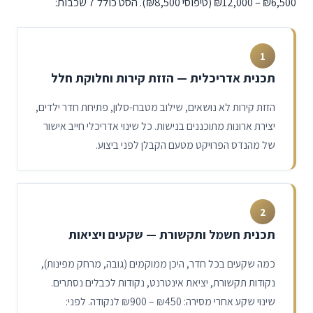
₪12,000 – ₪6,500
(טיפוסי ₪8,500). הסט כולל 7 שכבות:
1
תכנית אדריכלית — הזזת קירות וחלוקת חלל
הזזת קירות לא נושאים, שילוב מטבח-סלון, פתיחת חדר ילדים,
יצירת ארונות מתוכננים בנישות. כל שינוי אדריכלי חייב אישור
של מהנדס הפרויקט מטעם הקבלן לפני ביצוע.
2
תכנית חשמל ותקשורת — שקעים ויציאות
כמה שקעים בכל חדר, היכן ממוקמים (גובה, מרחק מפינות),
נקודות תקשורת, יציאת אינטרנט, נקודות לכבלים נסתרים.
שינוי שקע אחרי מסירה:
₪900 – ₪450
לנקודה. לפני: