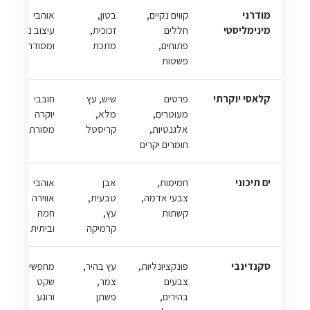
מודרני
קווים נקיים,
בטון,
אוהבי
מינימליסטי
חללים
זכוכית,
עיצוב נקי
פתוחים,
מתכת
ומסודר
פשטות
קלאסי יוקרתי
פרטים
שיש, עץ
חובבי
מעוטרים,
מלא,
יוקרה
אלגנטיות,
קריסטל
מסורתית
חומרים יקרים
ים תיכוני
חמימות,
אבן
אוהבי
צבעי אדמה,
טבעית,
אווירה
קשתות
עץ,
חמה
קרמיקה
וביתית
סקנדינבי
פונקציונליות,
עץ בהיר,
מחפשי
צבעים
צמר,
שקט
בהירים,
פשתן
ורוגע