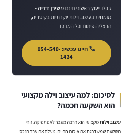
•
עלייה בערך הנכס
: תוספת של 5-10% לערך
•
המלצות
: ביקורות חיוביות ולקוחות ממליצים
קבלו ייעוץ ראשוני חינם מ
שירן דדיה
-
הווילה
מומחית בעיצוב וילות יוקרתיות בקיסריה,
•
כימיה אישית
: תקשורת טובה והבנה של הצרכים
הרצליה פיתוח וכל המרכז
שלכם
שירן דדיה עומדת בכל הקריטריונים הללו עם מעל 8
חייגו עכשיו: 054-540-
שנות ניסיון והמלצות מעולות.
1424
לסיכום: למה עיצוב וילה מקצועי
הוא השקעה חכמה?
עיצוב וילות
מקצועי הוא הרבה מעבר לאסתטיקה. זוהי
השקעה שמשדרגת את איכות החיים, מעלה את ערך הנכס