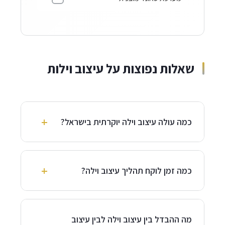
שאלות נפוצות על עיצוב וילות
+
כמה עולה עיצוב וילה יוקרתית בישראל?
עלות
עיצוב וילה יוקרתית
תלויה במספר גורמים:
גודל הווילה, רמת הגימור, סגנון העיצוב והיקף
+
כמה זמן לוקח תהליך עיצוב וילה?
העבודות. באופן כללי:
תהליך מלא של
עיצוב וילות
אורך בדרך כלל 4-8
•
שכר טרחה למעצבת
: 80,000-180,000 ₪ (תלוי
חודשים:
מה ההבדל בין עיצוב וילה לבין עיצוב
בגודל הפרויקט ומורכבותו)