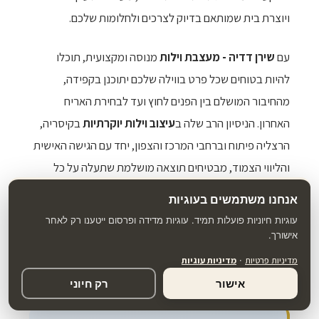
ויוצרת בית שמותאם בדיוק לצרכים ולחלומות שלכם.
עם
שירן דדיה - מעצבת וילות
מנוסה ומקצועית, תוכלו
להיות בטוחים שכל פרט בווילה שלכם יתוכנן בקפידה,
מהחיבור המושלם בין הפנים לחוץ ועד לבחירת האריח
האחרון. הניסיון הרב שלה ב
עיצוב וילות יוקרתיות
בקיסריה,
הרצליה פיתוח וברחבי המרכז והצפון, יחד עם הגישה האישית
והליווי הצמוד, מבטיחים תוצאה מושלמת שתעלה על כל
הציפיות.
אנחנו משתמשים בעוגיות
עוגיות חיוניות פועלות תמיד. עוגיות מדידה ופרסום ייטענו רק לאחר
אל תתפשרו על החלום שלכם.
עיצוב פנים מודרני יוקרתי
או
אישורך.
עיצוב וילות
- בכל סגנון שתבחרו, שירן דדיה תדאג שהווילה
מדיניות פרטיות
·
מדיניות עוגיות
שלכם תהיה בדיוק כמו שחלמתם, ואולי אפילו יותר.
אישור
רק חיוני