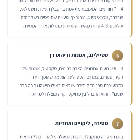
סיורי פיקוח צמודים באתר הבנייה,
2 – 1
פעמים בשבוע במשך
7 – 4
חודשים. המעצבת מתאמת בין קבלן השלד, חשמלאי,
שרברב, טכנאי מיזוג, נגר ורצף. טעויות שתופסים בשלב הזה
עולות פי 4-8 פחות מאשר טעויות שמתגלות אחרי המסירה.
סטיילינג, אמנות וריהוט רך
6
6 – 3
שבועות אחרונים: הצבת רהיטים, טקסטיל, אמנות על
הקיר, ספרים, צמחים. הסטיילינג הוא מה שהופך דירה
מ"מעוצבת טכנית" ל"דירה שנראית כאילו מישהו גר בה כבר
שנים" – והוא ההבדל בין פרויקט יוקרה מוצלח למדיוקרי.
מסירה, ליקויים ואחריות
7
ביום המסירה מתקבלת חוברת הפעלה מלאה – כולל הוראות