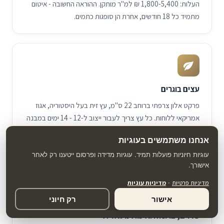
העלות: 1,800-5,400 ₪ למ"ר מותקן. ההוראה החשובה - איטום
מתמיד כל 18 חודשים, אחרת הן סופגות כתמים.
עצים בוגרים
פרקט אלון צרפתי ברוחב 22 ס"מ, עץ זית בעל היסטוריה, אגוז
אמריקאי ללוחות. כל עץ צריך לעבור ייצוב ל-
14 - 12
ימים במבנה
לפני הנחתו, כדי שלא יעוות בלחות של תל אביב. עלות: 420-
אנחנו משתמשים בעוגיות
1,100 ₪ למ"ר.
עוגיות חיוניות פועלות תמיד. עוגיות מדידה ופרסום ייטענו רק לאחר
אישורך.
מדיניות פרטיות
·
מדיניות עוגיות
אישור
רק חיוני
פלזים, ברונזה ואיכות מטאלית