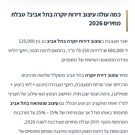
כמה עולה עיצוב דירות יוקרה בתל אביב? טבלת
מחירים 2026
שכר מעצבת ב
עיצוב דירות יוקרה בתל אביב
נע בין 120,000
ל-680,000 ₪ לדירות 70-150 מ"ר, בהתאם לרמת הגמר, היקף הליווי
ומידת ההתאמה האישית של החומרים.
מחיר
עיצוב דירת יוקרה
בתל אביב משקלל שלושה מרכיבים
מרכזיים: שכר טרחת המעצבת, היקף העבודה (תכנון + ליווי ביצוע +
סטיילינג), ורמת הגמר שנבחרת. החישוב הנפוץ הוא שילוב של תעריף
למ"ר ואחוז מתקציב הביצוע הכולל. גם
עיצוב פנטהאוז בתל אביב
מתומחר באותו מודל אך עם פרמיה של
25% – 15%
על מורכבות
המרפסת והנוף. להלן טבלת מחירים מעודכנת לשנת 2026,
המבוססת על ניתוח השוק המקומי ומייצגת טווחים טיפוסיים של