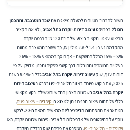
חשוב להבהיר: הטווחים למעלה מייצגים את
שכר המעצבת והתכנון
הכולל
בפרויקט
עיצוב דירות יוקרה בתל אביב
, ולא את תקציב
הביצוע עצמו. תקציב ביצוע של דירה 120 מ"ר ברמת יוקרה
מתקדמת נע בין 1.4 ל-2.8 מיליון ₪, כך ששכר המעצבת מהווה
15% – 8%
מכלל ההשקעה – אך חוסך בממוצע
26% – 18%
בעלויות החומרים וההובלות דרך קשרי ספקים ותכנון מדויק. על פי
דוחות ענף, שוק
עיצוב דירות יוקרה בתל אביב
גדל ב-9.4% בשנת
2025, עם ביקוש מיוחד באזור תל אביב-יפו ובפרט ב
עיצוב דירות
יוקרה בתל אביב
בשכונות הצפון החדש ורוטשילד. רקע מקצועי
כללי על תחום עיצוב הפנים ניתן למצוא ב
ויקיפדיה – עיצוב פנים
,
המתאר את התפתחות הדיסציפלינה מראשית המאה ה-20. לרקע
נוסף על ההיסטוריה של אדריכלות תל אביב ופיתוח שכונות יוקרה, ראו
ויקיפדיה – תל אביב-יפו
, המפרט את פריחת שוק הנדל"ן היוקרתי