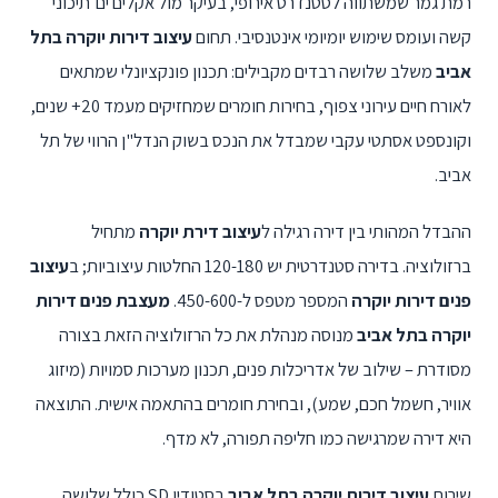
רמת גמר שמשתווה לסטנדרט אירופי, בעיקר מול אקלים ים־תיכוני
קשה ועומס שימוש יומיומי אינטנסיבי. תחום
עיצוב דירות יוקרה בתל
אביב
משלב שלושה רבדים מקבילים: תכנון פונקציונלי שמתאים
לאורח חיים עירוני צפוף, בחירות חומרים שמחזיקים מעמד 20+ שנים,
וקונספט אסתטי עקבי שמבדל את הנכס בשוק הנדל"ן הרווי של תל
אביב.
ההבדל המהותי בין דירה רגילה ל
עיצוב דירת יוקרה
מתחיל
ברזולוציה. בדירה סטנדרטית יש 120-180 החלטות עיצוביות; ב
עיצוב
פנים דירות יוקרה
המספר מטפס ל-450-600.
מעצבת פנים דירות
יוקרה בתל אביב
מנוסה מנהלת את כל הרזולוציה הזאת בצורה
מסודרת – שילוב של אדריכלות פנים, תכנון מערכות סמויות (מיזוג
אוויר, חשמל חכם, שמע), ובחירת חומרים בהתאמה אישית. התוצאה
היא דירה שמרגישה כמו חליפה תפורה, לא מדף.
שירות
עיצוב דירות יוקרה בתל אביב
בסטודיו SD כולל שלושה